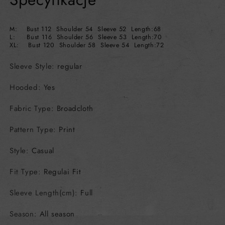
M: Bust 112 Shoulder 54 Sleeve 52 Length:68
L: Bust 116 Shoulder 56 Sleeve 53 Length:70
XL: Bust 120 Shoulder 58 Sleeve 54 Length:72
Sleeve Style
:
regular
Hooded
:
Yes
Fabric Type
:
Broadcloth
Pattern Type
:
Print
Style
:
Casual
Fit Type
:
Regulai Fit
Sleeve Length(cm)
:
Full
Season
:
All season