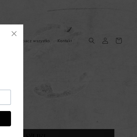
Zaloguj
Koszyk
TION
Zobacz wszystko
Kontakt
się