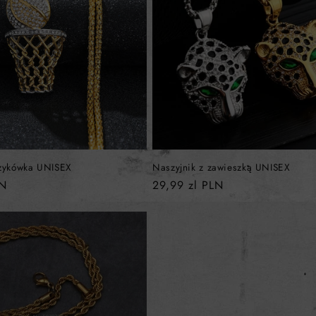
szykówka UNISEX
Naszyjnik z zawieszką UNISEX
LN
Cena
29,99 zl PLN
regularna