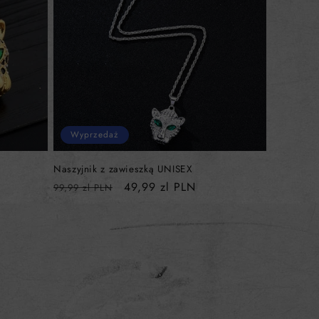
Wyprzedaż
Naszyjnik z zawieszką UNISEX
Cena
Cena
49,99 zl PLN
99,99 zl PLN
regularna
sprzedaży