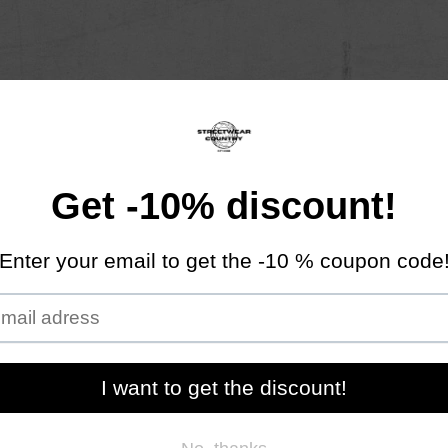
Mężczyzna
Kobieta
NOWOŚCI
FALL/WINTER COLLEC