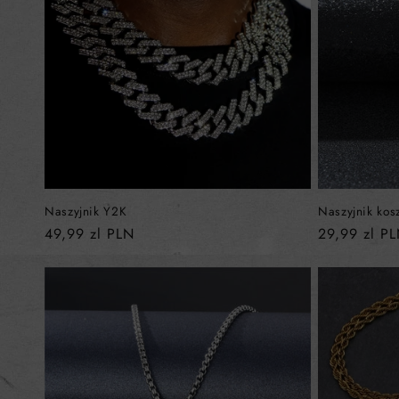
Naszyjnik Y2K
Naszyjnik ko
Cena
49,99 zl PLN
Cena
29,99 zl P
regularna
regularna