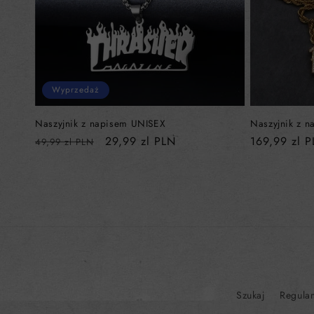
Wyprzedaż
Naszyjnik z napisem UNISEX
Naszyjnik z 
Cena
Cena
29,99 zl PLN
Cena
169,99 zl 
49,99 zl PLN
regularna
sprzedaży
regularna
Szukaj
Regula