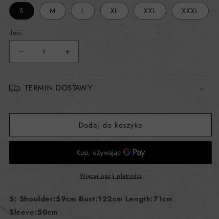
S
M
L
XL
XXL
XXXL
Ilość
Zmniejsz
Zwiększ
ilość
ilość
dla
dla
Bluza
Bluza
TERMIN DOSTAWY
z
z
nadrukami
nadrukami
UNISEX
UNISEX
Dodaj do koszyka
Więcej opcji płatności
S: Shoulder:59cm Bust:122cm Length:71cm
Sleeve:50cm