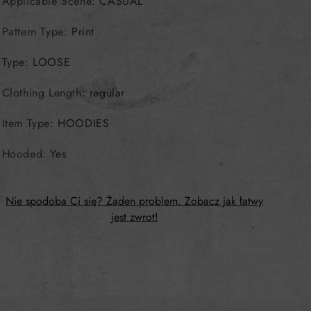
Applicable Scene
:
CASUAL
Pattern Type
:
Print
Type
:
LOOSE
Clothing Length
:
regular
Item Type
:
HOODIES
Hooded
:
Yes
Nie spodoba Ci się? Żaden problem. Zobacz jak łatwy
jest zwrot!