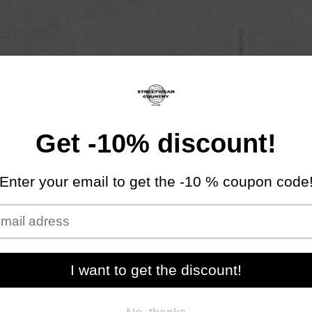
Mężczyzna
Kobieta
NOWOŚCI
FALL/WINTER COLLEC