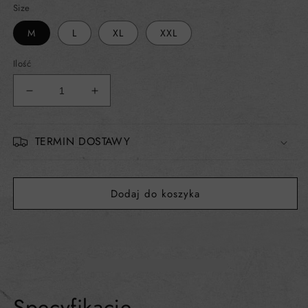
Size
M
L
XL
XXL
Ilość
Zmniejsz
Zwiększ
ilość
ilość
dla
dla
Kurtka
Kurtka
TERMIN DOSTAWY
zimowa
zimowa
UNISEX
UNISEX
Dodaj do koszyka
Specyfikacje