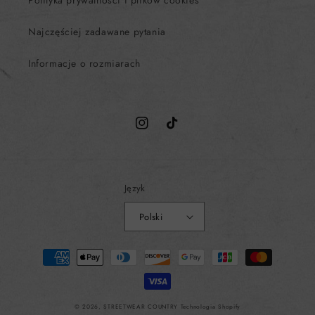
Polityka prywatności i plików cookies
Najczęściej zadawane pytania
Informacje o rozmiarach
Instagram
TikTok
Język
Polski
Metody
płatności
© 2026,
STREETWEAR COUNTRY
Technologia Shopify