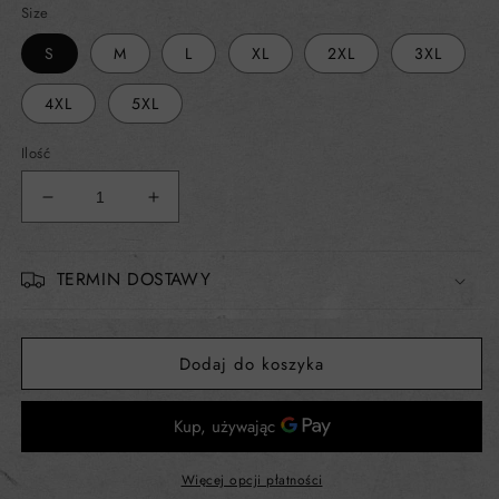
Size
S
M
L
XL
2XL
3XL
4XL
5XL
Ilość
Zmniejsz
Zwiększ
ilość
ilość
dla
dla
MEGAN
MEGAN
TERMIN DOSTAWY
FOX
FOX
T-
T-
shirt
shirt
Dodaj do koszyka
UNISEX
UNISEX
Więcej opcji płatności