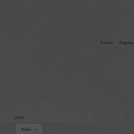
Szukaj
Regula
Język
Polski