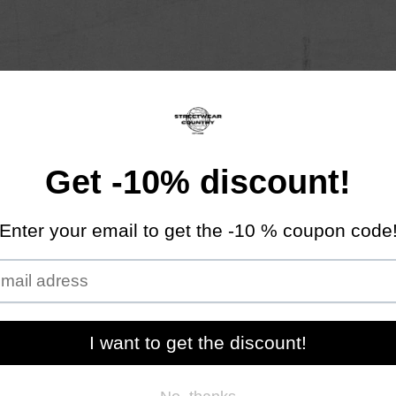
Mężczyzna
Kobieta
NOWOŚCI
FALL/WINTER COLLEC