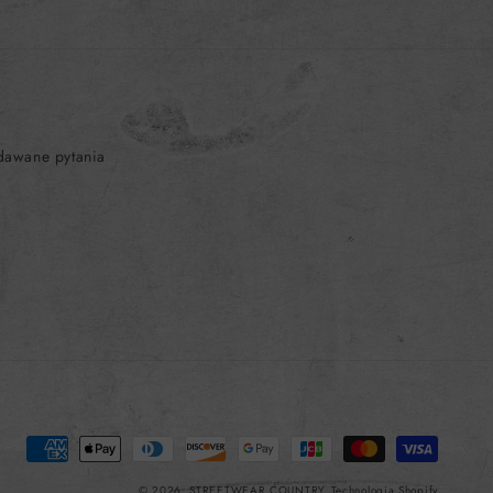
dawane pytania
Metody
płatności
© 2026,
STREETWEAR COUNTRY
Technologia Shopify