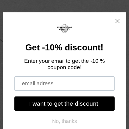
Przejdź
do
treści
Koszyk
Pomiń,
aby
przejść
do
informacji
o
produkcie