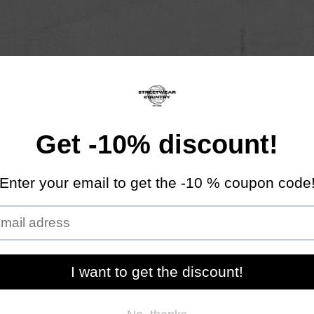
Mężczyzna
Kobieta
NOWOŚCI
FALL/WINTER COLLEC