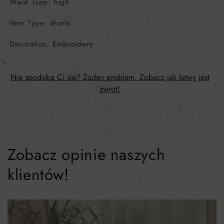
Waist Type
:
high
Item Type
:
shorts
Decoration
:
Embroidery
Nie spodoba Ci się? Żaden problem. Zobacz jak łatwy jest
zwrot!
Zobacz opinie naszych
klientów!